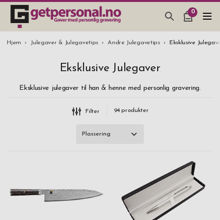
0
GAVER & GADGETS
Merke
Hjem
Julegaver & Julegavetips
Andre Julegavetips
Eksklusive Julegav
Aida
BAR, GLASS & KJØKKEN
Eksklusive Julegaver
B Away
SMYKKER & ACCESSOARER
Eksklusive julegaver til han & henne med personlig gravering.
B-Joy
GAVETIPS
Dorre
94
produkter
Filter
JULEGAVETIPS
EPC
BRYLLUPSGAVE 2026
Eva Solo
Exentri
Fisher Space
Fox
Glencairn