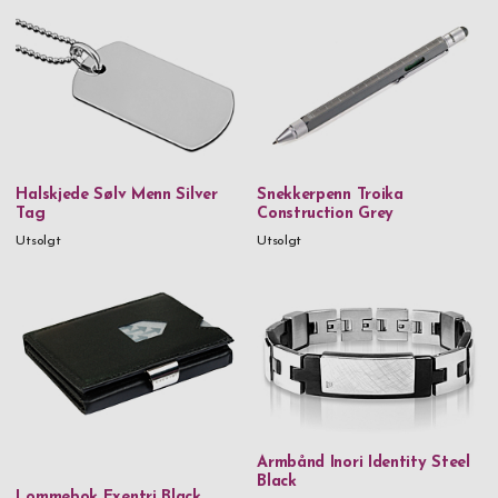
Messing
Rustfritt stål
Rustfritt stål & 18 karat gull
Rustfritt stål & PVD
Rustfritt stål & tre
Halskjede Sølv Menn Silver
Snekkerpenn Troika
Tag
Construction Grey
Tinn
Utsolgt
Utsolgt
Tre
Vegansk skinn
Vegansk lær & glass
Vinglass
Rødvinsglass
Armbånd Inori Identity Steel
Black
Pris
Lommebok Exentri Black