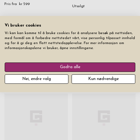
Pris fra
kr 599
Utsolgt
Vi bruker cookies
Vi kan kan komme til å bruke cookies for å analysere besøk på nettsiden,
med formål om å forbedre nettstedet vårt, vise personlig tilpasset innhold
og for å gi deg en flott nettstedopplevelse. For mer informasjon om
informasjonskapslene vi bruker, åpne innstillingene.
Godta alle
Nøkkelring Firkløver Troika
Kokkekniv Zwilling Gourmet
Girls Best Friend
20 cm
Nei, endre valg
Kun nødvendige
Pris fra
kr 299
Utsolgt