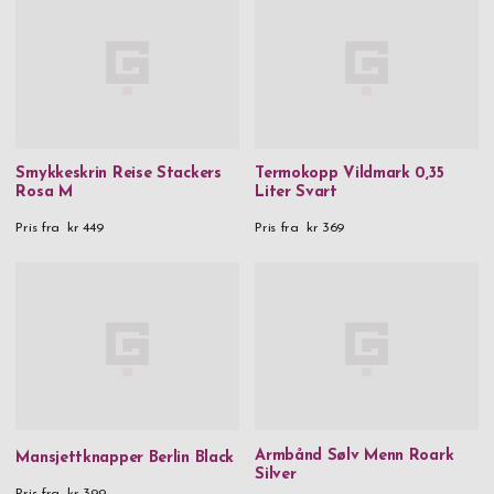
Smykkeskrin Reise Stackers
Termokopp Vildmark 0,35
Rosa M
Liter Svart
Pris fra
kr 449
Pris fra
kr 369
Armbånd Sølv Menn Roark
Mansjettknapper Berlin Black
Silver
Pris fra
kr 399