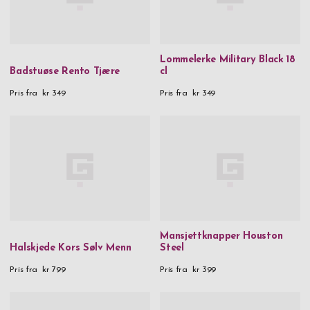
Lommelerke Military Black 18
Badstuøse Rento Tjære
cl
Pris fra
kr 349
Pris fra
kr 349
Mansjettknapper Houston
Halskjede Kors Sølv Menn
Steel
Pris fra
kr 799
Pris fra
kr 399