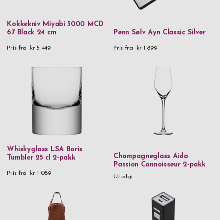
GP
GP Design
Kokkekniv Miyabi 5000 MCD
67 Black 24 cm
Penn Sølv Ayn Classic Silver
Iittala
Pris fra
kr 5 449
Pris fra
kr 1 899
Inori
Laguiole
LSA
Miyabi
Nachtmann
Orrefors
Whiskyglass LSA Boris
Champagneglass Aida
Rento
Tumbler 25 cl 2-pakk
Passion Connoisseur 2-pakk
Saphir
Pris fra
kr 1 089
Utsolgt
Spiegelau
Stackers