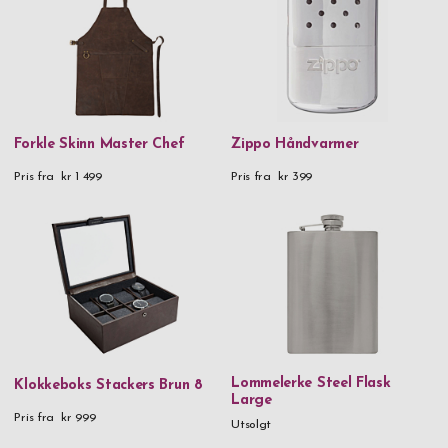
Aluminium & metall
Aluminium & tre
Blyfritt krystallglass
FC61-stål | Hardhet 60-62 HRC
Forkle Skinn Master Chef
Zippo Håndvarmer
FSC-sertifisert karbonisert bambus
Pris fra
kr 1 499
Pris fra
kr 399
Glass
Håndlaget glass
Krystallglass
Lær
Lær & rustfritt stål
Metall
Lommelerke Steel Flask
Klokkeboks Stackers Brun 8
Large
Metall & krystaller
Pris fra
kr 999
Utsolgt
Munnblåst glass