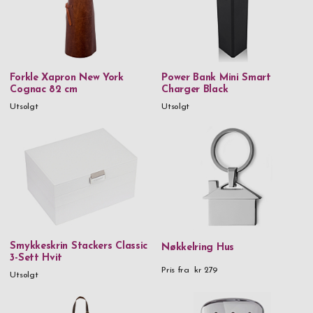
Thermos
Troika
Verona
Forkle Xapron New York
Power Bank Mini Smart
Vezzosi
Cognac 82 cm
Charger Black
Victorinox
Utsolgt
Utsolgt
Vildmark
Xapron
Zippo
Zwilling
Materiale
Smykkeskrin Stackers Classic
Nøkkelring Hus
3-Sett Hvit
24% Lead Crystal
Pris fra
kr 279
Utsolgt
90% gjenvunnet rustfritt stål & plast
925 Sterling sølv