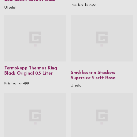
Pris fra
kr 699
Utsolgt
kr 0
-
kr 999,99
kr 1 000
-
kr 1 999,99
kr 2 000
-
kr 2 999,99
kr 3 000
-
kr 3 999,99
kr 5 000
and above
Gender
Termokopp Thermos King
Smykkeskrin Stackers
Black Original 0,5 Liter
Herre
Supersize 3-sett Rosa
Pris fra
kr 499
Utsolgt
Dame