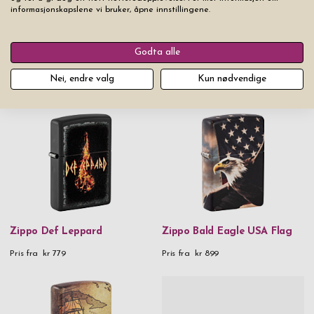
informasjonskapslene vi bruker, åpne innstillingene.
Godta alle
Zippo Eagle Emblem Chrome
Zippo Armor Ouija Board
Nei, endre valg
Kun nødvendige
Pris fra
kr 649
Pris fra
kr 2 599
Zippo Def Leppard
Zippo Bald Eagle USA Flag
Pris fra
kr 779
Pris fra
kr 899