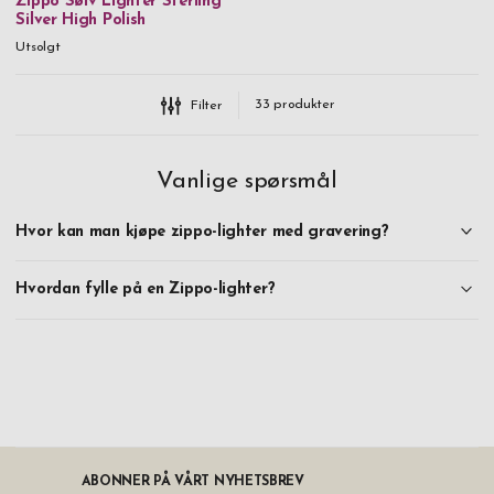
Zippo Sølv Lighter Sterling
Silver High Polish
Utsolgt
33
produkter
Filter
Vanlige spørsmål
Hvor kan man kjøpe zippo-lighter med gravering?
Hvordan fylle på en Zippo-lighter?
ABONNER PÅ VÅRT NYHETSBREV