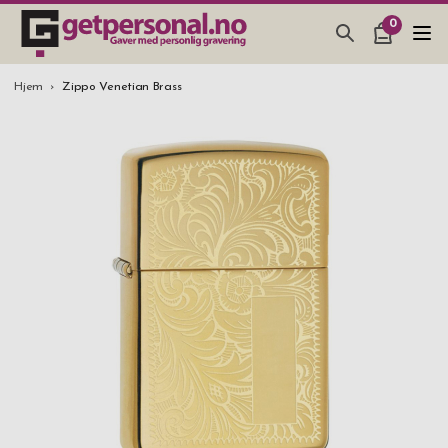
0
GAVER & GADGETS
Hjem
Zippo Venetian Brass
BAR, GLASS & KJØKKEN
SMYKKER & ACCESSOARER
GAVETIPS
JULEGAVETIPS
BRYLLUPSGAVE 2026