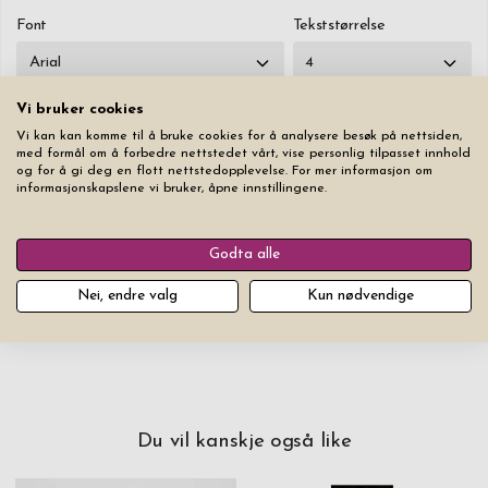
Font
Tekststørrelse
Vi bruker cookies
Vi kan kan komme til å bruke cookies for å analysere besøk på nettsiden,
med formål om å forbedre nettstedet vårt, vise personlig tilpasset innhold
Nulstill
og for å gi deg en flott nettstedopplevelse. For mer informasjon om
informasjonskapslene vi bruker, åpne innstillingene.
kr 849,00
Godta alle
Legg produktet i handlekurven
Nei, endre valg
Kun nødvendige
Du vil kanskje også like