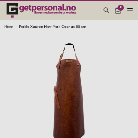
0
GAVER & GADGETS
Hjem
Forkle Xapron New York Cognac 82 cm
BAR, GLASS & KJØKKEN
SMYKKER & ACCESSOARER
GAVETIPS
JULEGAVETIPS
BRYLLUPSGAVE 2026