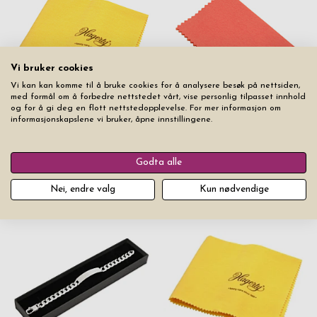
Vi bruker cookies
Vi kan kan komme til å bruke cookies for å analysere besøk på nettsiden,
med formål om å forbedre nettstedet vårt, vise personlig tilpasset innhold
og for å gi deg en flott nettstedopplevelse. For mer informasjon om
Hagerty Sølvpusseklut
Hagerty Sølvpusseklut Mini
informasjonskapslene vi bruker, åpne innstillingene.
kr 99
kr 59
Godta alle
Nei, endre valg
Kun nødvendige
Fra samme produktserie