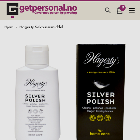
0
GAVER & GADGETS
Hjem
Hagerty Sølvpussemiddel
BAR, GLASS & KJØKKEN
SMYKKER & ACCESSOARER
GAVETIPS
JULEGAVETIPS
BRYLLUPSGAVE 2026