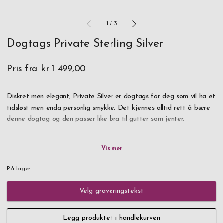
1
/
3
Dogtags Private Sterling Silver
Pris fra
kr 1 499,00
Diskret men elegant, Private Silver er dogtags for deg som vil ha et
tidsløst men enda personlig smykke. Det kjennes alltid rett å bære
denne dogtag og den passer like bra til gutter som jenter.
Både kulekjedet og tagsen er tilvirket av ekte Sterling Silver. Med
personlig gravering blir dette et smykke som betyr noe og holder
for en livstid, uansett om det er en gave til deg selv eller noen
På lager
andre du liker.
Velg graveringstekst
Leveres til deg i gaveeske "Standard S".
Legg produktet i handlekurven
OBS! Samme tekst graveres på begge tagsene.