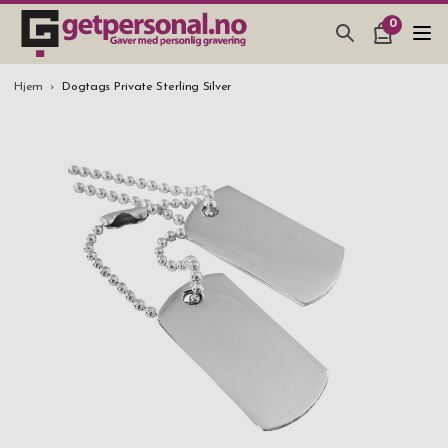
0
GAVER & GADGETS
Hjem
Dogtags Private Sterling Silver
BAR, GLASS & KJØKKEN
SMYKKER & ACCESSOARER
GAVETIPS
JULEGAVETIPS
BRYLLUPSGAVE 2026