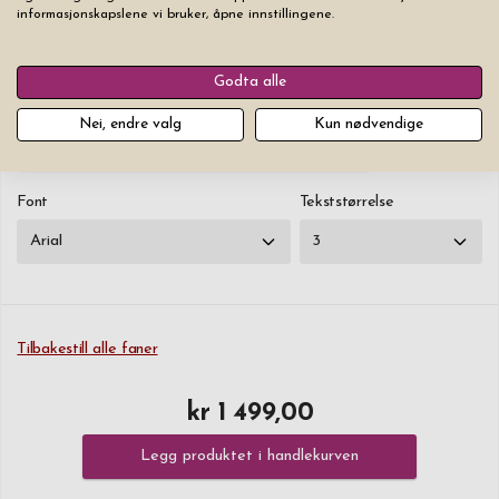
Du må holde deg innenfor den røde rammen (rammen graveres ikke).
informasjonskapslene vi bruker, åpne innstillingene.
Klikk på hjertet for å legge et hjerte til raden.
Godta alle
♥
0
/15
+kr 0
Nei, endre valg
Kun nødvendige
♥
0
/15
+kr 25
Font
Tekststørrelse
Tilbakestill alle faner
kr 1 499,00
Legg produktet i handlekurven