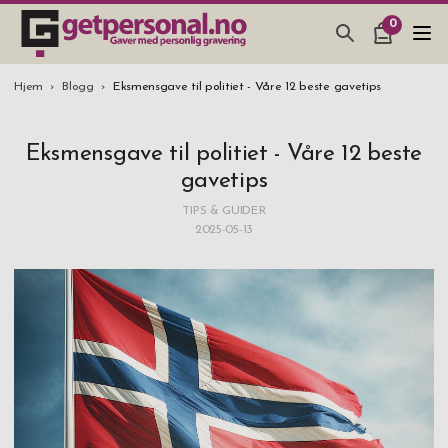
0
GAVER & GADGETS
Hjem
Blogg
Eksmensgave til politiet - Våre 12 beste gavetips
BAR, GLASS & KJØKKEN
Eksmensgave til politiet - Våre 12 beste
SMYKKER & ACCESSOARER
gavetips
GAVETIPS
TIPS & GUIDER
2025-05-13
JULEGAVETIPS
BRYLLUPSGAVE 2026