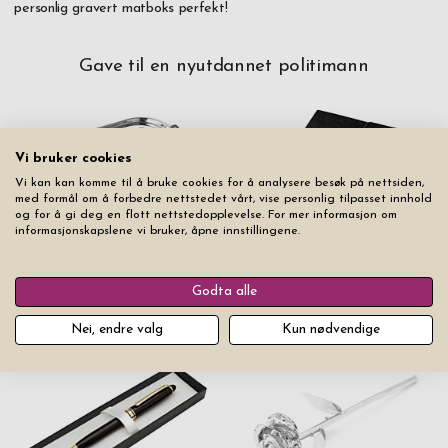
personlig gravert matboks perfekt!
Gave til en nyutdannet politimann
Vi bruker cookies
Vi kan kan komme til å bruke cookies for å analysere besøk på nettsiden,
med formål om å forbedre nettstedet vårt, vise personlig tilpasset innhold
og for å gi deg en flott nettstedopplevelse. For mer informasjon om
informasjonskapslene vi bruker, åpne innstillingene.
Matboks Vildmark Rustfritt
Notatbok Vasco Økolær
Stål 1,2 Liter
Svart
Godta alle
Pris fra
kr 499
Pris fra
kr 499
Nei, endre valg
Kun nødvendige