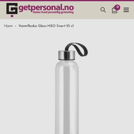
0
GAVER & GADGETS
Hjem
Vannflaske Glass H2O Svart 55 cl
BAR, GLASS & KJØKKEN
SMYKKER & ACCESSOARER
GAVETIPS
JULEGAVETIPS
BRYLLUPSGAVE 2026