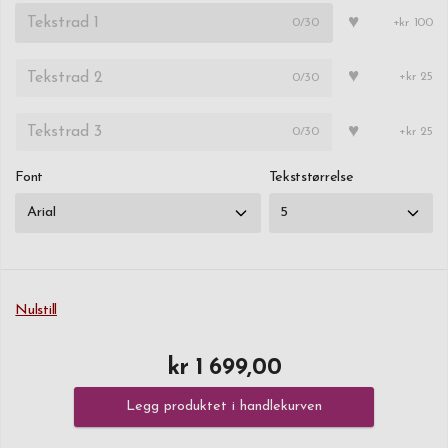
♥
0
/30
+kr 100
♥
0
/30
+kr 25
♥
0
/30
+kr 25
Font
Tekststørrelse
Nulstill
kr 1 699,00
Legg produktet i handlekurven