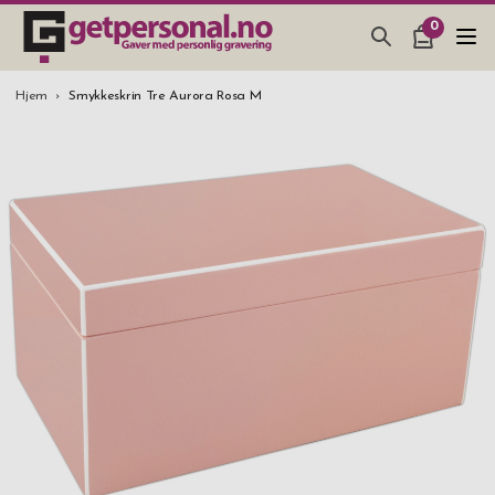
0
GAVER & GADGETS
Hjem
Smykkeskrin Tre Aurora Rosa M
BAR, GLASS & KJØKKEN
SMYKKER & ACCESSOARER
GAVETIPS
JULEGAVETIPS
BRYLLUPSGAVE 2026