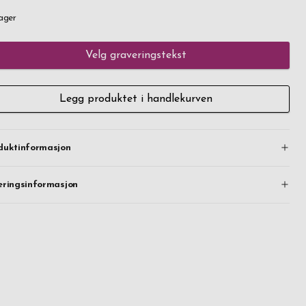
ager
Velg graveringstekst
Legg produktet i handlekurven
duktinformasjon
eringsinformasjon