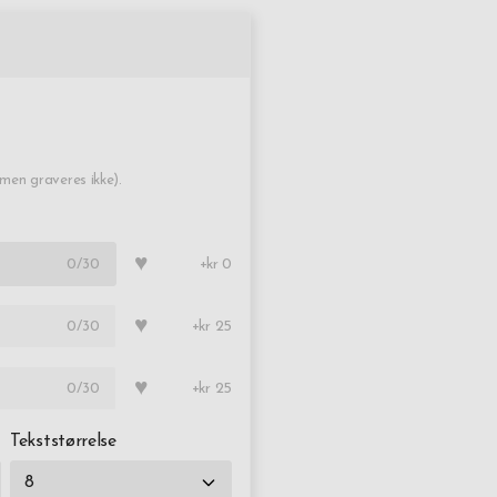
en graveres ikke).
♥
0
/30
+kr 0
♥
0
/30
+kr 25
♥
0
/30
+kr 25
Tekststørrelse