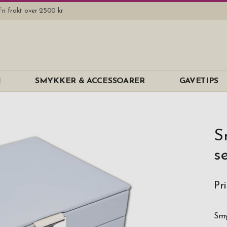
Fri frakt over 2500 kr
N
SMYKKER & ACCESSOARER
GAVETIPS
S
s
Pri
Smy