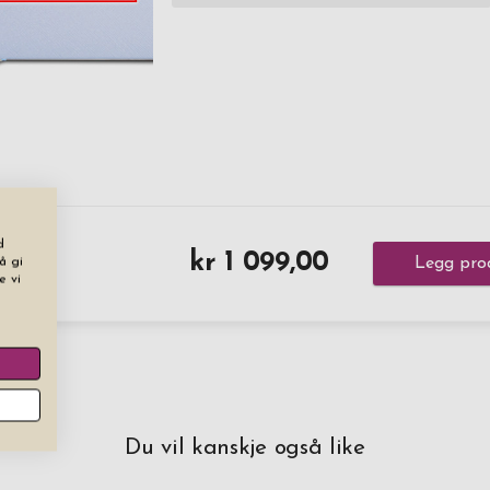
d
kr 1 099,00
å gi
Legg pro
e vi
Du vil kanskje også like