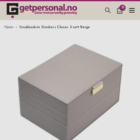
0
GAVER & GADGETS
Hjem
Smykkeskrin Stackers Classic 3-sett Beige
BAR, GLASS & KJØKKEN
SMYKKER & ACCESSOARER
GAVETIPS
JULEGAVETIPS
BRYLLUPSGAVE 2026