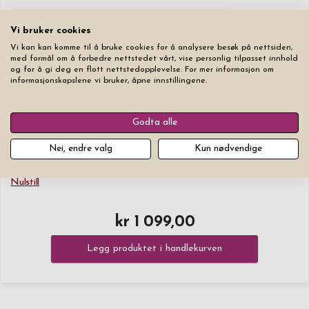
♥
0
/30
+kr 25
Vi bruker cookies
Vi kan kan komme til å bruke cookies for å analysere besøk på nettsiden,
♥
med formål om å forbedre nettstedet vårt, vise personlig tilpasset innhold
0
/30
+kr 25
og for å gi deg en flott nettstedopplevelse. For mer informasjon om
informasjonskapslene vi bruker, åpne innstillingene.
Font
Tekststørrelse
Godta alle
Nei, endre valg
Kun nødvendige
Nulstill
kr 1 099,00
Legg produktet i handlekurven