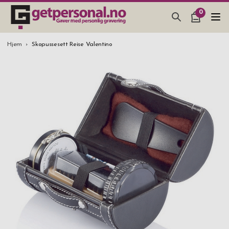
0
GAVER & GADGETS
Hjem
Skopussesett Reise Valentino
BAR, GLASS & KJØKKEN
SMYKKER & ACCESSOARER
GAVETIPS
JULEGAVETIPS
BRYLLUPSGAVE 2026