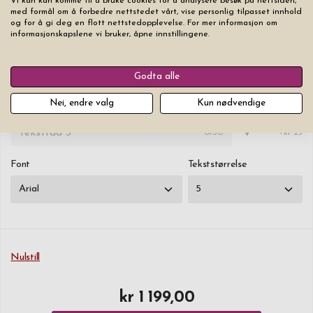
Vi kan kan komme til å bruke cookies for å analysere besøk på nettsiden,
Du må holde deg innenfor den røde rammen (rammen graveres ikke).
med formål om å forbedre nettstedet vårt, vise personlig tilpasset innhold
Klikk på hjertet for å legge et hjerte til raden.
og for å gi deg en flott nettstedopplevelse. For mer informasjon om
informasjonskapslene vi bruker, åpne innstillingene.
♥
0
/30
+kr 100
Godta alle
♥
0
/30
+kr 25
Nei, endre valg
Kun nødvendige
♥
0
/30
+kr 25
Font
Tekststørrelse
Nulstill
kr 1 199,00