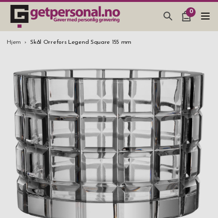
0
GAVER & GADGETS
Hjem
Skål Orrefors Legend Square 155 mm
BAR, GLASS & KJØKKEN
SMYKKER & ACCESSOARER
GAVETIPS
JULEGAVETIPS
BRYLLUPSGAVE 2026