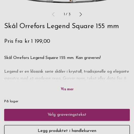
1
/
3
Skål Orrefors Legend Square 155 mm
Pris fra
kr 1 199,00
Skål Orrefors Legend Square 155 mm. Kan graveres!
Legend er en klassisk serie skåler i krystall, tradisjonelle og elegante
mønstre med et moderne preg. Graver navn, tekst eller dato for å
gjøre dette til en unik og personlig gave.
På lager
Velg graveringstekst
Legg produktet i handlekurven