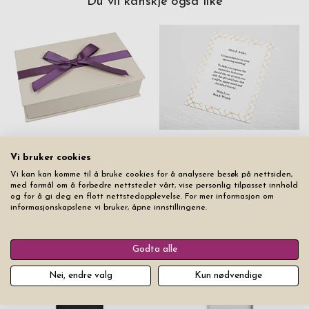
Du vil kanskje også like
Gaveeske Luksus L
Gavemelding
Vi bruker cookies
kr 59
kr 49
Vi kan kan komme til å bruke cookies for å analysere besøk på nettsiden,
med formål om å forbedre nettstedet vårt, vise personlig tilpasset innhold
og for å gi deg en flott nettstedopplevelse. For mer informasjon om
informasjonskapslene vi bruker, åpne innstillingene.
Fra samme produktserie
Godta alle
Nei, endre valg
Kun nødvendige