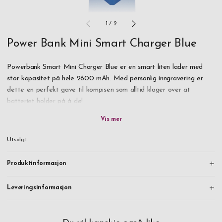
1
/
2
Power Bank Mini Smart Charger Blue
Powerbank Smart Mini Charger Blue er en smart liten lader med
stor kapasitet på hele 2600 mAh. Med personlig inngravering er
dette en perfekt gave til kompisen som alltid klager over at
batteriet holder på å dø!
Lader enkelt helt opp iPhone- eller Samsung-mobiler. Selvfølgelig
følger kontakter til iPhone 5, 6, 7, 8, X, Samsung, Sony m.fl. med.
Utsolgt
Samtlige av laderne våre har beskyttelse mot overlading som
beskytter både lader og det som lades. Dette gjør Mini Smart
Produktinformasjon
Charger trygg i bruk.
Leveringsinformasjon
Leveres i gavepakke med en 3-1 kabel.