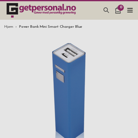
0
GAVER & GADGETS
Hjem
Power Bank Mini Smart Charger Blue
BAR, GLASS & KJØKKEN
SMYKKER & ACCESSOARER
GAVETIPS
JULEGAVETIPS
BRYLLUPSGAVE 2026