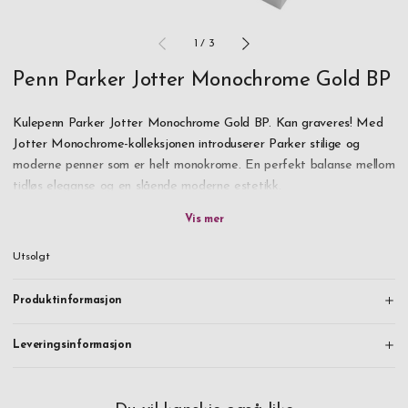
1
/
3
Penn Parker Jotter Monochrome Gold BP
Kulepenn Parker Jotter Monochrome Gold BP. Kan graveres! Med
Jotter Monochrome-kolleksjonen introduserer Parker stilige og
moderne penner som er helt monokrome. En perfekt balanse mellom
tidløs eleganse og en slående moderne estetikk.
Alle penner har den varemerkebeskyttede pilformede klemmen og
den karakteristiske "klikk"-knappen. Med din egen graveringstekst
Utsolgt
blir det en perfekt gave. Bestill i dag!
Produktinformasjon
Leveres i gaveeske.
Leveringsinformasjon