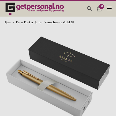
0
GAVER & GADGETS
Hjem
Penn Parker Jotter Monochrome Gold BP
BAR, GLASS & KJØKKEN
SMYKKER & ACCESSOARER
GAVETIPS
JULEGAVETIPS
BRYLLUPSGAVE 2026