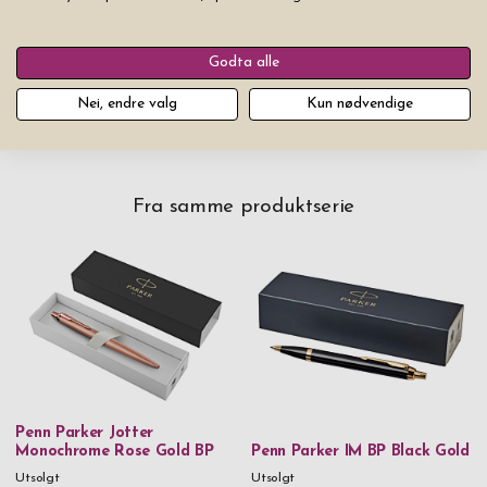
1 stk Original Parker
Blekkpatron Refill Quinkflow
Blå
Godta alle
kr 99
Nei, endre valg
Kun nødvendige
Fra samme produktserie
Penn Parker Jotter
Monochrome Rose Gold BP
Penn Parker IM BP Black Gold
Utsolgt
Utsolgt