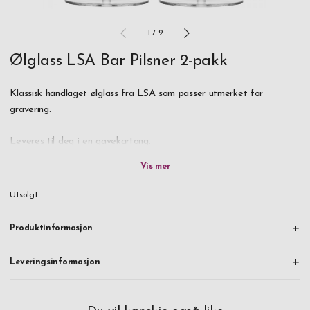
1
/
2
Ølglass LSA Bar Pilsner 2-pakk
Klassisk händlaget ølglass fra LSA som passer utmerket for
gravering.
Leveres til deg i en gavekartong.
Alle håndlagede LSA-glass er laget av natronkalkglass - som i
motsetning til krystall er blyfritt.
Utsolgt
Ingrediensene består hovedsakelig av sand, natriumkarbonat og
Produktinformasjon
kalk. Å lage en oppskrift hvor man blander disse ingrediensene i
kjemisk riktige proporsjoner, krever ferdigheter og sikrer at det
Leveringsinformasjon
ferdige resultatet får akkurat den teksturen, fargen og klarheten
man ønsker.