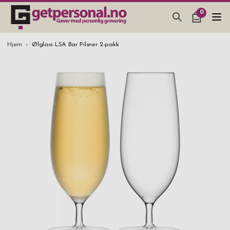
0
GAVER & GADGETS
Hjem
Ølglass LSA Bar Pilsner 2-pakk
BAR, GLASS & KJØKKEN
SMYKKER & ACCESSOARER
GAVETIPS
JULEGAVETIPS
BRYLLUPSGAVE 2026