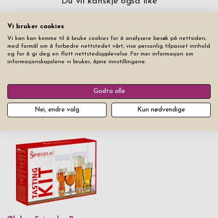
Du vil kanskje også like
Blandingen varmes opp til flere hundre grader celsius i en gassfyrt
brennovn. Av og til blir luftbobler fanget inne i det smeltede glasset
under prosessen, og disse kan av og til sees i det ferdige produktet
Vi bruker cookies
– en vanlig og akseptabel del av prosessen når man lager håndlaget,
Vi kan kan komme til å bruke cookies for å analysere besøk på nettsiden,
med formål om å forbedre nettstedet vårt, vise personlig tilpasset innhold
munnblåst glass.
og for å gi deg en flott nettstedopplevelse. For mer informasjon om
informasjonskapslene vi bruker, åpne innstillingene.
Godta alle
Ølglass LSA Bar Lager 2-
Ølglass LSA Bar Craft Beer
Nei, endre valg
Kun nødvendige
pakk
2-pakk
Utsolgt
Utsolgt