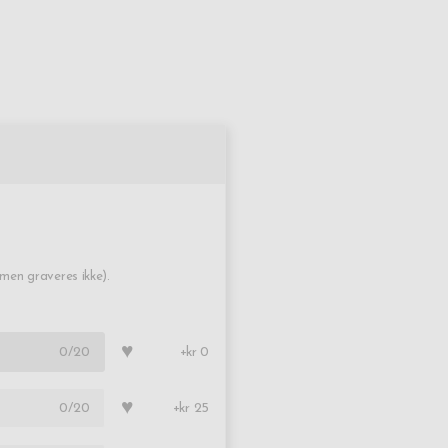
en graveres ikke).
♥
0
/20
+kr 0
♥
0
/20
+kr 25