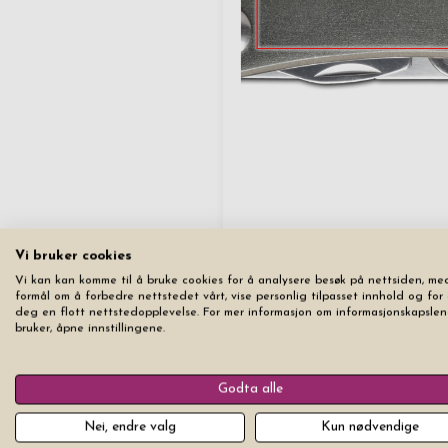
Vi bruker cookies
Vi kan kan komme til å bruke cookies for å analysere besøk på nettsiden, me
formål om å forbedre nettstedet vårt, vise personlig tilpasset innhold og for 
deg en flott nettstedopplevelse. For mer informasjon om informasjonskapslen
bruker, åpne innstillingene.
Nulstill
Godta alle
Nei, endre valg
Kun nødvendige