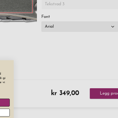
Font
d
å gi
e vi
kr 349,00
Legg pro