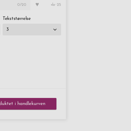
♥
0
/20
+kr 25
Tekststørrelse
duktet i handlekurven