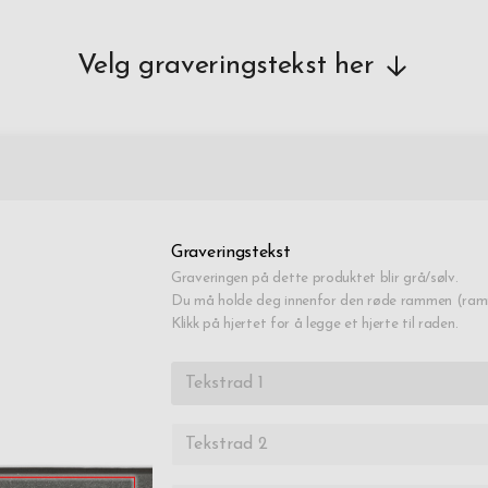
Velg graveringstekst her
Graveringstekst
Graveringen på dette produktet blir grå/sølv.
Du må holde deg innenfor den røde rammen (ramm
Klikk på hjertet for å legge et hjerte til raden.