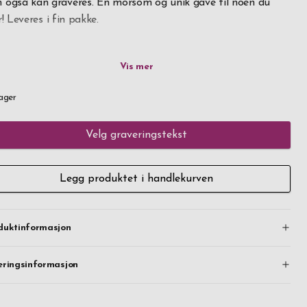
 også kan graveres. En morsom og unik gave til noen du
r! Leveres i fin pakke.
ne smarte nøkkelringen rommer 3-6 nøkler og fungerer også
 et mini multiverktøy som har kapselåpner, skrutrekker og
tørre krok for f.eks. litt klønete bilnøkler.
ager
p over klirringen og kaoset med nøkler, oppbevar dem trygt
Velg graveringstekst
ktisk, pent og personlig med din egen gravering. Rask
ring, bestill i dag.
Legg produktet i handlekurven
duktinformasjon
eringsinformasjon