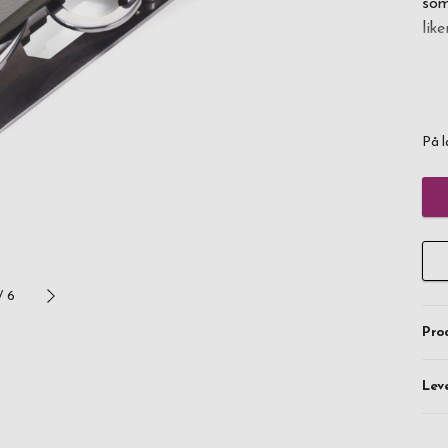
som
like
Den
som
en s
På l
Hop
pra
leve
/
6
Pro
Lev