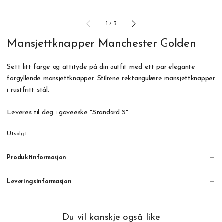
1
/
3
Mansjettknapper Manchester Golden
Sett litt farge og attityde på din outfit med ett par elegante
forgyllende mansjettknapper. Stilrene rektangulære mansjettknapper
i rustfritt stål.
Leveres til deg i gaveeske "Standard S".
Utsolgt
Produktinformasjon
Leveringsinformasjon
Du vil kanskje også like