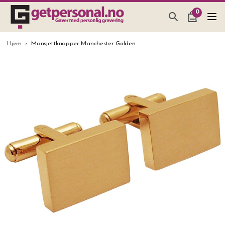
0
GAVER & GADGETS
Hjem
Mansjettknapper Manchester Golden
BAR, GLASS & KJØKKEN
SMYKKER & ACCESSOARER
GAVETIPS
JULEGAVETIPS
BRYLLUPSGAVE 2026