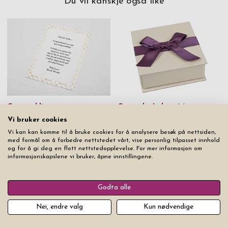
Du vil kanskje også like
Gavemelding
Gaveeske Luksus M
Vi bruker cookies
kr 49
kr 49
Vi kan kan komme til å bruke cookies for å analysere besøk på nettsiden,
med formål om å forbedre nettstedet vårt, vise personlig tilpasset innhold
og for å gi deg en flott nettstedopplevelse. For mer informasjon om
informasjonskapslene vi bruker, åpne innstillingene.
Fra samme produktserie
Godta alle
Nei, endre valg
Kun nødvendige