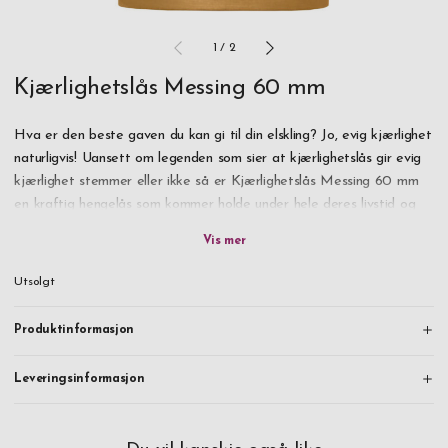
1
/
2
Kjærlighetslås Messing 60 mm
Hva er den beste gaven du kan gi til din elskling? Jo, evig kjærlighet
naturligvis! Uansett om legenden som sier at kjærlighetslås gir evig
kjærlighet stemmer eller ikke så er Kjærlighetslås Messing 60 mm
en kraftig hengelås som kommer holde under hele deres livstid og
alltid formidle samme budskap: deres hjerter tilhør hverandre.
Så graver ditt og din partners navn, velg ut en bra plass og kast
Utsolgt
bort nøkkelen! Denne unike kjærlighetsforklaring er et materiell
forevigende av deres forhold som garantert står imot tidens tann
Produktinformasjon
og kommer holde deres kjærlighet levende i hundretalls år.
Leveringsinformasjon
Leveres i gaveeske. Bestill i dag.