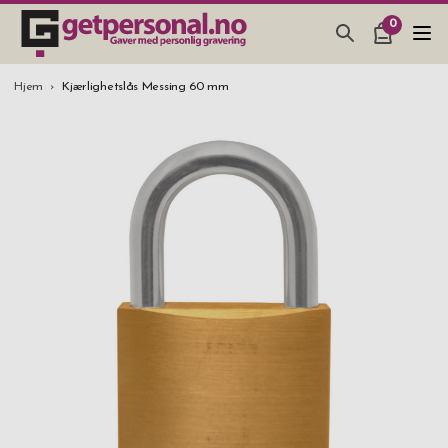
0
GAVER & GADGETS
Hjem
Kjærlighetslås Messing 60 mm
BAR, GLASS & KJØKKEN
SMYKKER & ACCESSOARER
GAVETIPS
JULEGAVETIPS
BRYLLUPSGAVE 2026