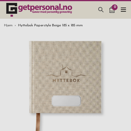
0
GAVER & GADGETS
Hjem
Hyttebok Paperstyle Beige 185 x 185 mm
BAR, GLASS & KJØKKEN
SMYKKER & ACCESSOARER
GAVETIPS
JULEGAVETIPS
BRYLLUPSGAVE 2026