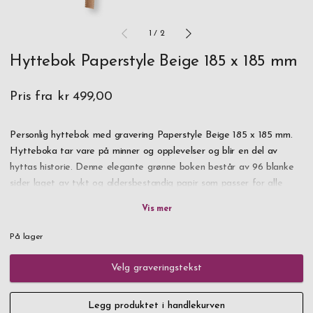
1
/
2
Hyttebok Paperstyle Beige 185 x 185 mm
Pris fra
kr 499,00
Personlig hyttebok med gravering Paperstyle Beige 185 x 185 mm.
Hytteboka tar vare på minner og opplevelser og blir en del av
hyttas historie. Denne elegante grønne boken består av 96 blanke
sider laget av tykt og aldersbestandig papir som passer for alle
typer penner.
Fyll hytteboka med dine erfaringer under hyttebesøk og alt annet
På lager
som kan være nyttig informasjon for en hytteelsker.
Velg graveringstekst
Et eksklusivt merkebånd markerer enkelt hvor neste tomme side er.
På forsiden er en sølvfarget metallplate med egen graveringstekst
Legg produktet i handlekurven
som du enkelt kan velge nedenfor. Bestill i dag.