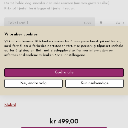
Du må holde deg innenfor den røde rammen (rammen graveres ikke).
Klikk på hjertet for å legge et hjerte til raden.
♥
0
/25
+kr 0
Vi bruker cookies
♥
0
/25
+kr 25
Vi kan kan komme til å bruke cookies for å analysere besøk på nettsiden,
med formål om å forbedre nettstedet vårt, vise personlig tilpasset innhold
og for å gi deg en flott nettstedopplevelse. For mer informasjon om
♥
0
/25
+kr 25
informasjonskapslene vi bruker, åpne innstillingene.
Font
Tekststørrelse
Godta alle
Nei, endre valg
Kun nødvendige
Nulstill
kr 499,00