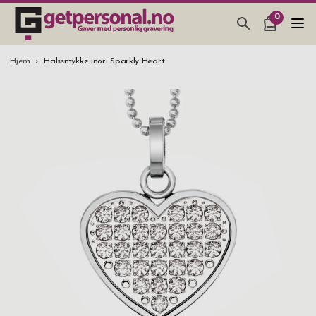
0
GAVER & GADGETS
Hjem
Halssmykke Inori Sparkly Heart
BAR, GLASS & KJØKKEN
SMYKKER & ACCESSOARER
GAVETIPS
JULEGAVETIPS
BRYLLUPSGAVE 2026