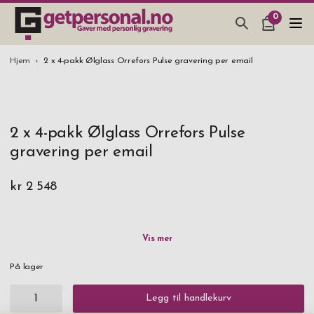
0
GAVER & GADGETS
Hjem
2 x 4-pakk Ølglass Orrefors Pulse gravering per email
BAR, GLASS & KJØKKEN
SMYKKER & ACCESSOARER
2 x 4-pakk Ølglass Orrefors Pulse
GAVETIPS
gravering per email
JULEGAVETIPS
kr 2 548
BRYLLUPSGAVE 2026
På lager
Legg til handlekurv