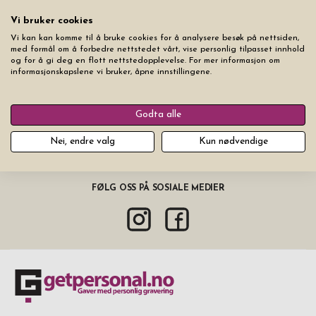
Vi bruker cookies
Leveringsinformasjon
Vi kan kan komme til å bruke cookies for å analysere besøk på nettsiden,
med formål om å forbedre nettstedet vårt, vise personlig tilpasset innhold
og for å gi deg en flott nettstedopplevelse. For mer informasjon om
informasjonskapslene vi bruker, åpne innstillingene.
Godta alle
ABONNER PÅ VÅRT NYHETSBREV
Nei, endre valg
Kun nødvendige
Ferdig
FØLG OSS PÅ SOSIALE MEDIER