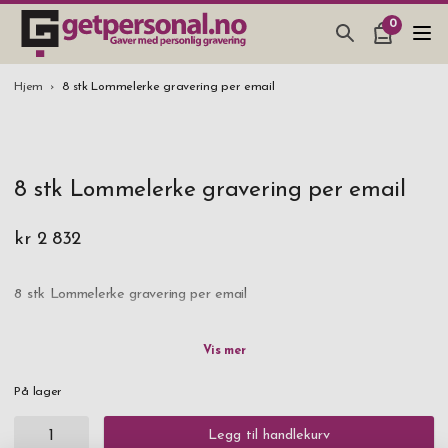
0
GAVER & GADGETS
Hjem
8 stk Lommelerke gravering per email
BAR, GLASS & KJØKKEN
SMYKKER & ACCESSOARER
8 stk Lommelerke gravering per email
GAVETIPS
JULEGAVETIPS
kr 2 832
BRYLLUPSGAVE 2026
8 stk Lommelerke gravering per email
På lager
Legg til handlekurv