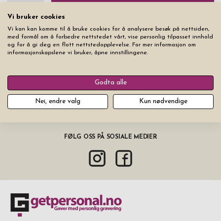
Vi bruker cookies
Leveringsinformasjon
Vi kan kan komme til å bruke cookies for å analysere besøk på nettsiden,
med formål om å forbedre nettstedet vårt, vise personlig tilpasset innhold
og for å gi deg en flott nettstedopplevelse. For mer informasjon om
informasjonskapslene vi bruker, åpne innstillingene.
Godta alle
ABONNER PÅ VÅRT NYHETSBREV
Nei, endre valg
Kun nødvendige
Ferdig
FØLG OSS PÅ SOSIALE MEDIER