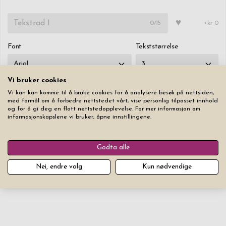
♥
0
/15
+kr 0
Font
Tekststørrelse
Vi bruker cookies
Vi kan kan komme til å bruke cookies for å analysere besøk på nettsiden,
med formål om å forbedre nettstedet vårt, vise personlig tilpasset innhold
og for å gi deg en flott nettstedopplevelse. For mer informasjon om
Nulstill
informasjonskapslene vi bruker, åpne innstillingene.
kr 699,00
Godta alle
Legg produktet i handlekurven
Nei, endre valg
Kun nødvendige