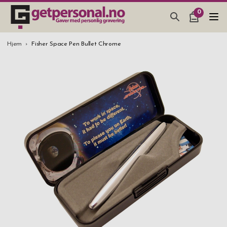
0
GAVER & GADGETS
Hjem
Fisher Space Pen Bullet Chrome
BAR, GLASS & KJØKKEN
SMYKKER & ACCESSOARER
GAVETIPS
JULEGAVETIPS
BRYLLUPSGAVE 2026