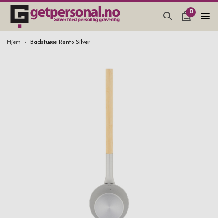
0
GAVER & GADGETS
Hjem
Badstuøse Rento Silver
BAR, GLASS & KJØKKEN
SMYKKER & ACCESSOARER
GAVETIPS
JULEGAVETIPS
BRYLLUPSGAVE 2026