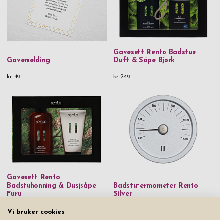
Gavesett Rento Badstue
Gavemelding
Duft & Såpe Bjørk
kr 49
kr 249
Gavesett Rento
Badstuhonning & Dusjsåpe
Badstutermometer Rento
Furu
Silver
kr 299
kr 199
kr 299
Vi bruker cookies