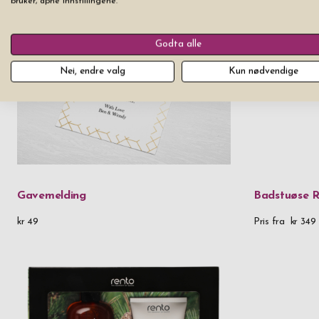
bruker, åpne innstillingene.
Godta alle
Nei, endre valg
Kun nødvendige
Gavemelding
Badstuøse 
kr 49
Pris fra
kr 349