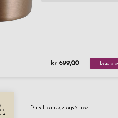
kr 699,00
Legg pro
d
Du vil kanskje også like
å gi
e vi