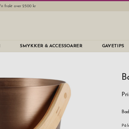
Fri frakt over 2500 kr
N
SMYKKER & ACCESSOARER
GAVETIPS
B
Pri
Bad
På l