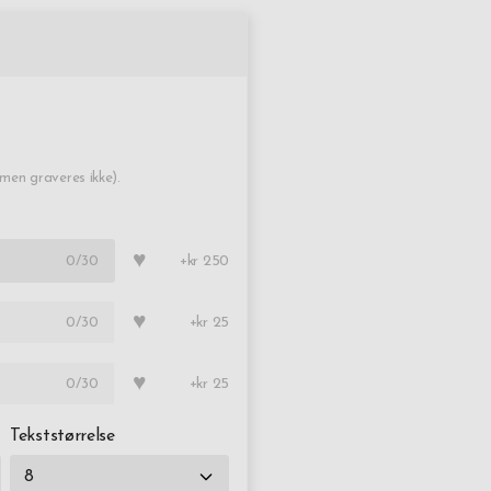
en graveres ikke).
♥
0
/30
+kr 250
♥
0
/30
+kr 25
♥
0
/30
+kr 25
Tekststørrelse