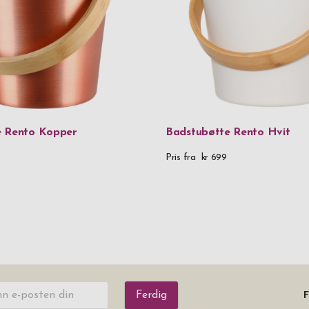
e Rento Kopper
Badstubøtte Rento Hvit
Pris fra
kr 699
Ferdig
F