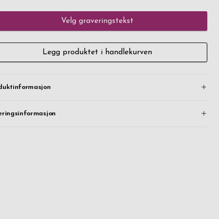
Velg graveringstekst
Legg produktet i handlekurven
duktinformasjon
eringsinformasjon